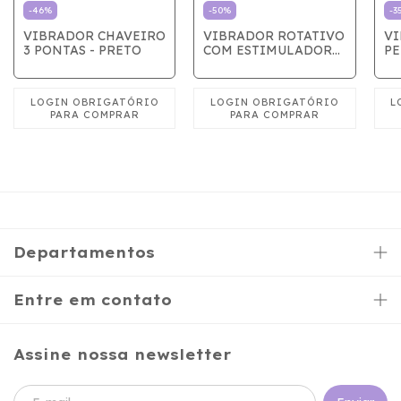
-
46
%
-
50
%
-
3
VIBRADOR CHAVEIRO
VIBRADOR ROTATIVO
V
3 PONTAS - PRETO
COM ESTIMULADOR
PE
ROSA
Departamentos
Entre em contato
Assine nossa newsletter