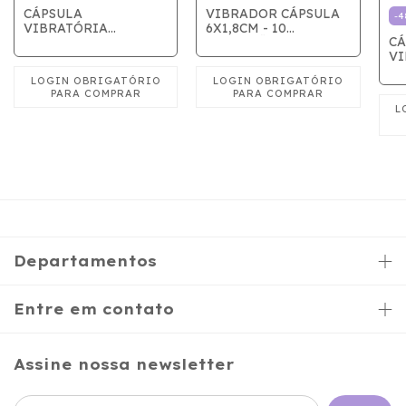
CÁPSULA
VIBRADOR CÁPSULA
-
4
VIBRATÓRIA
6X1,8CM - 10
CÁ
AVELUDADA
VIBRAÇÕES
VI
RECARREGÁVEL 10
VIBRAÇÕES - PRETO
Departamentos
Entre em contato
Assine nossa newsletter