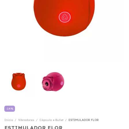
-
14
%
Início
/
Vibradores
/
Cápsula e Bullet
/
ESTIMULADOR FLOR
ESTIMULADOR FLOR