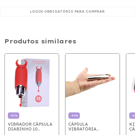
Produtos similares
-
45
%
-
40
%
-
2
VIBRADOR CÁPSULA
CÁPSULA
KI
DIABINHO 10
VIBRATÓRIA
CÁ
VIBRAÇÕES
METALIZADA
VI