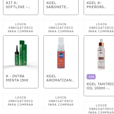
KIT K-
KGEL
KGEL K-
SOFTLINE –
SABONETE
PHERORS
LUBRIFICANTE
INTIMO
FEMININO
ÍNTIMO
CAMOMILA
MORANGO +
SACHE 5G
PRÓTESE
PENIANA
AROMÁTICA
K - INTRA
KGEL
-
52
%
MENTA 15ml
AROMATIZANTE
KGEL TANTRIC
FLORES DA
OIL 100ml -
INDIA - 25ml
VALIDADE
12/2026