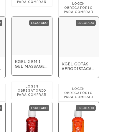
O
ESGOTADO
ESGOTADO
KGEL 2 EM 1
KGEL GOTAS
GEL MASSAGEM
AFRODISIACAS
E
L
PARA CERVEJA
LUBRIFICANTE
E VINHO 15ML
INTIMO 200ML
O
ESGOTADO
ESGOTADO