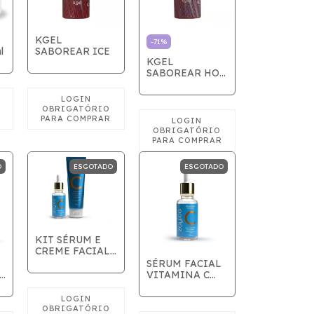
KGEL
-
71
%
l
SABOREAR ICE
KGEL
SABOREAR HOT
- VALIDADE
08/2026
O
ESGOTADO
ESGOTADO
KIT SÉRUM E
CREME FACIAL
VITAMINA C -
SÉRUM FACIAL
ZAYCO
VITAMINA C
30ml - ZAYCO