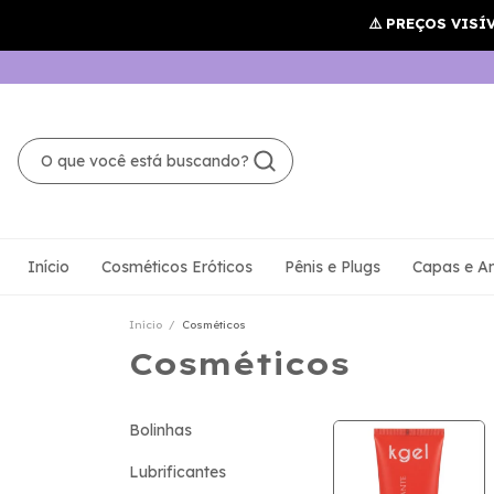
Início
Cosméticos Eróticos
Pênis e Plugs
Capas e An
Início
/
Cosméticos
Cosméticos
Bolinhas
Lubrificantes