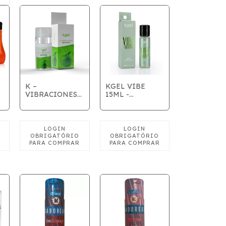
K –
KGEL VIBE
TE
VIBRACIONES
15ML -
MAÇÃ VERDE
VIBRADOR
15ML
LIQUIDO