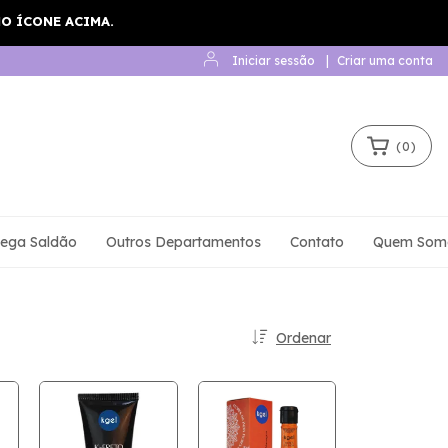
Iniciar sessão
|
Criar uma conta
(
0
)
ega Saldão
Outros Departamentos
Contato
Quem Som
Ordenar