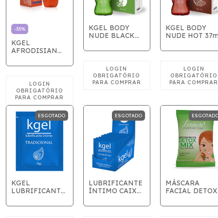
KGEL BODY
KGEL BODY
-
33
%
NUDE BLACK
NUDE HOT 37m
KGEL
ICE 37ml
AFRODISIAN
FLORES DA
ÍNDIA 60ML
ESGOTADO
ESGOTADO
ESGOTAD
KGEL
LUBRIFICANTE
MÁSCARA
LUBRIFICANTE
ÍNTIMO CAIXA
FACIAL DETOX
ÍNTIMO SACHÊ
COM 25
MIX ARGILA
5g
UNIDADES
VERDE -
SACHÊS 5g
LEMON