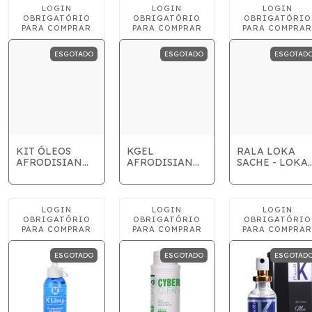
COSMÉTICOS
ESGOTADO
ESGOTADO
ESGOTAD
KIT ÓLEOS
KGEL
RALA LOKA
AFRODISIAN
AFRODISIAN
SACHE - LOKA
ÍNDIA E
MALDIVAS
SENSAÇÃO 5M
MALDIVAS
60ML -
60ML -
VALIDADE
VALIDADE
05/2026
MALDIVAS
05/2026
ESGOTADO
ESGOTADO
ESGOTAD