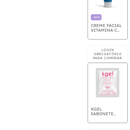
-
65
%
CREME FACIAL
VITAMINA C
80g - ZAYCO
KGEL
SABONETE
INTIMO
FLORAL SACHE
5G