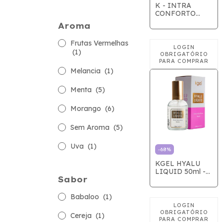
K - INTRA
CONFORTO
15ml
Aroma
Frutas Vermelhas
(1)
Melancia
(1)
Menta
(5)
Morango
(6)
Sem Aroma
(5)
Uva
(1)
-
68
%
KGEL HYALU
LIQUID 50ml -
Sabor
VALIDADE
12/2026
Babaloo
(1)
Cereja
(1)