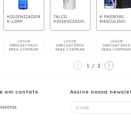
HIGIENIZADOR
TALCO
K PHERORS
K-LIMP
HIGIENIZADOR
MASCULINO
CYBERSKIN
100G - AROMA
MENTA
1
/
2
e em contato
Assine nossa newsle
83450936