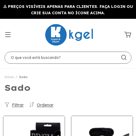
Início
/
Sado
Sado
Filtrar
Ordenar