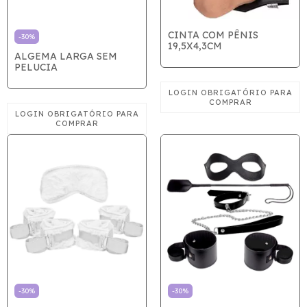
CINTA COM PÊNIS
-
30
%
19,5X4,3CM
ALGEMA LARGA SEM
PELUCIA
-
30
%
-
30
%