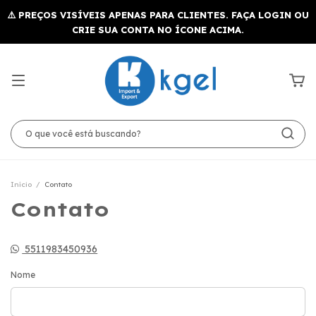
Início
/
Contato
Contato
5511983450936
Nome