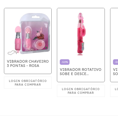
VIBRADOR CHAVEIRO
-
50
%
-
5
3 PONTAS - ROSA
VIBRADOR ROTATIVO
VI
SOBE E DESCE
SO
BORBOLETA COM
C
ESTIMULADOR ROSA
ES