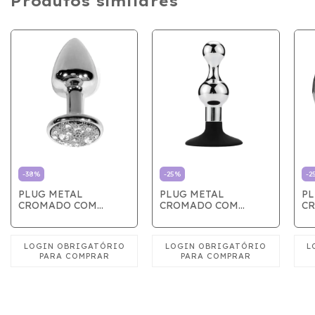
Produtos similares
-
38
%
-
25
%
-
2
PLUG METAL
PLUG METAL
PL
CROMADO COM
CROMADO COM
CR
PEDRA CRAVEJADA -
VENTOSA
- 
GRANDE