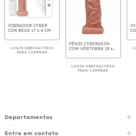
VIBRADOR CYBER
VI
COR BEGE 17 x 4 CM
CO
PÊNIS CYBERSKIN
COM VÉRTEBRA 18 x
4cm
Departamentos
Entre em contato