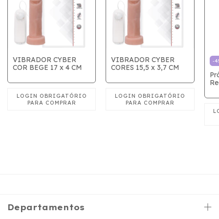
VIBRADOR CYBER
VIBRADOR CYBER
-
4
COR BEGE 17 x 4 CM
CORES 15,5 x 3,7 CM
Pr
Re
e 
20
Departamentos