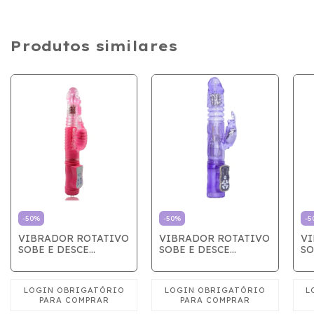
Produtos similares
-
50
%
-
50
%
-
5
VIBRADOR ROTATIVO
VIBRADOR ROTATIVO
VI
SOBE E DESCE
SOBE E DESCE
SO
BORBOLETA COM
COELHINHO COM
BO
ESTIMULADOR ROSA
ESTIMULADOR LILAS
ES