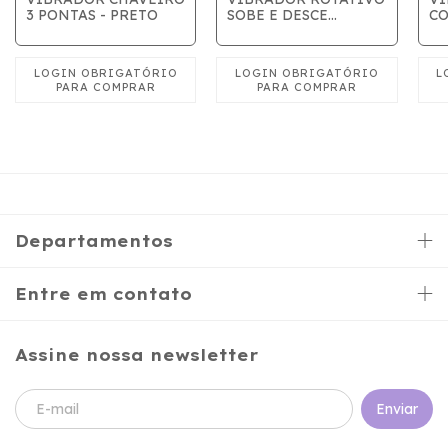
3 PONTAS - PRETO
SOBE E DESCE
CO
BORBOLETA COM
R
ESTIMULADOR LILAS
Departamentos
Entre em contato
Assine nossa newsletter