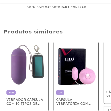
Produtos similares
CÁ
-
55
%
-
9
%
VI
VIBRADOR CÁPSULA
CÁPSULA
A
COM 10 TIPOS DE
VIBRATÓRIA COM
RE
VIBRAÇÕES - LILAS
CONTROLE
VI