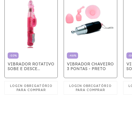
-
50
%
-
46
%
-
5
VIBRADOR ROTATIVO
VIBRADOR CHAVEIRO
VI
SOBE E DESCE
3 PONTAS - PRETO
SO
BORBOLETA COM
BO
ESTIMULADOR ROSA
ES