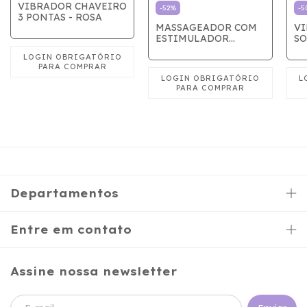
VIBRADOR CHAVEIRO
-
52
%
-
5
3 PONTAS - ROSA
MASSAGEADOR COM
VI
ESTIMULADOR
SO
VARINHA MÁGICA
BO
ES
Departamentos
Entre em contato
Assine nossa newsletter