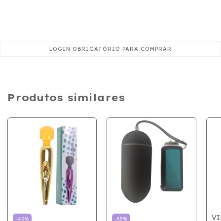
Produtos similares
VI
-
40
%
-
55
%