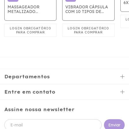
6X
MASSAGEADOR
VIBRADOR CÁPSULA
VI
METALIZADO
COM 10 TIPOS DE
MULTIVIBRAÇÕES -
VIBRAÇÕES - PRETO
DOURADO
Departamentos
Entre em contato
Assine nossa newsletter