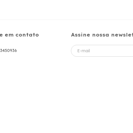
e em contato
Assine nossa newsle
83450936