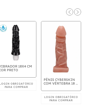
VIBRADOR 18X4 CM
COR PRETO
VIBRADO
CORES 15,
PÊNIS CYBERSKIN
COM VÉRTEBRA 18 x
4cm