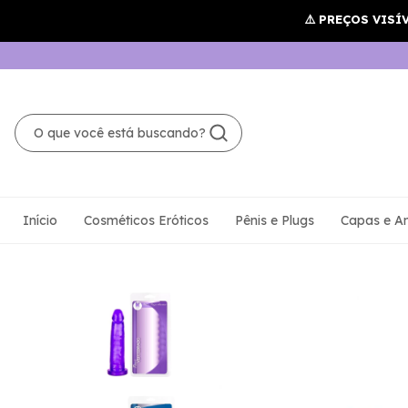
Início
Cosméticos Eróticos
Pênis e Plugs
Capas e An