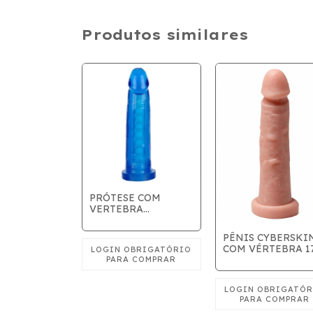
Produtos similares
PRÓTESE COM
VERTEBRA
Peniana
13,5X3,3CM
ca com
PÊNIS CYBERSKI
e Ventosa -
COM VÉRTEBRA 17
B - 20 x 4cm
3,5cm