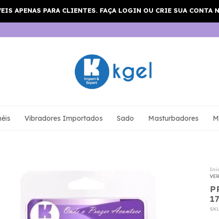
éis
Vibradores Importados
Sado
Masturbadores
M
Iní
VER
P
1
SK