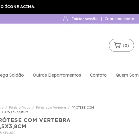
Iniciar sessão
|
Criar uma conta
(
0
)
ega Saldão
Outros Departamentos
Contato
Quem Som
cio
/
Pênis e Plugs
/
Pênis com Vértebra
/
PRÓTESE COM
TEBRA 17,5X3,8CM
RÓTESE COM VERTEBRA
7,5X3,8CM
U:
KTV107R