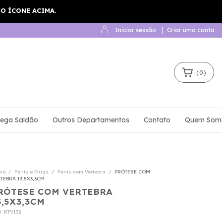
Iniciar sessão
|
Criar uma conta
(
0
)
ega Saldão
Outros Departamentos
Contato
Quem Som
cio
/
Pênis e Plugs
/
Pênis com Vértebra
/
PRÓTESE COM
TEBRA 13,5X3,3CM
RÓTESE COM VERTEBRA
3,5X3,3CM
U:
KTV132