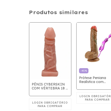
Produtos similares
-
45
%
Prótese Peniana
Realística com
YBERSKIN
PÊNIS CYBERSKIN
Escroto e Ventosa 
TEBRA 17 x
COM VÉRTEBRA 18 x
Vibro USB - 20 x 
4cm