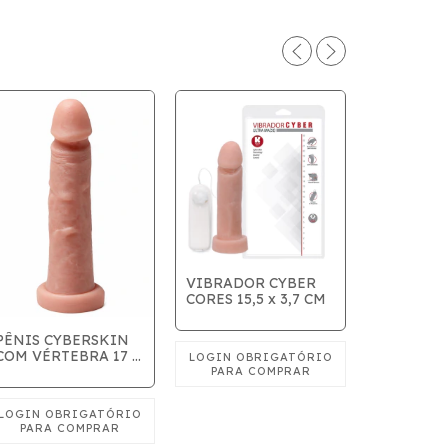
VIBRADOR CYBER
CORES 15,5 x 3,7 CM
VIBRADO
COR BEGE 
PÊNIS CYBERSKIN
COM VÉRTEBRA 17 x
3,5cm