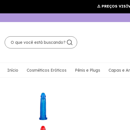
Início
Cosméticos Eróticos
Pênis e Plugs
Capas e An