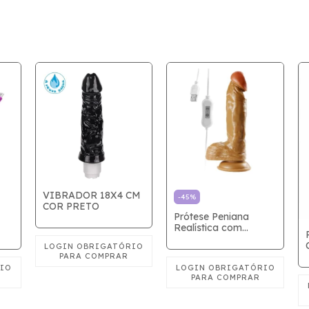
VIBRADOR 18X4 CM
-
45
%
COR PRETO
Prótese Peniana
Realística com
-
Escroto e Ventosa -
4cm
Vibro USB - 20 x 4cm