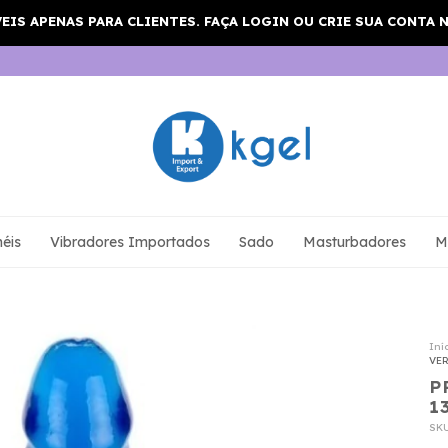
éis
Vibradores Importados
Sado
Masturbadores
M
Iní
VER
P
1
SK