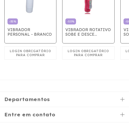
-
35
%
-
50
%
-
5
VIBRADOR
VIBRADOR ROTATIVO
VI
PERSONAL - BRANCO
SOBE E DESCE
SO
BORBOLETA COM
C
ESTIMULADOR ROSA
ES
Departamentos
Entre em contato