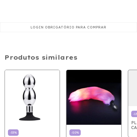
Produtos similares
-
1
PL
CA
V
-
33
%
-
50
%