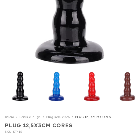
Início
/
Pênis e Plugs
/
Plug sem Vibro
/
PLUG 12,5X3CM CORES
PLUG 12,5X3CM CORES
SKU:
KT415