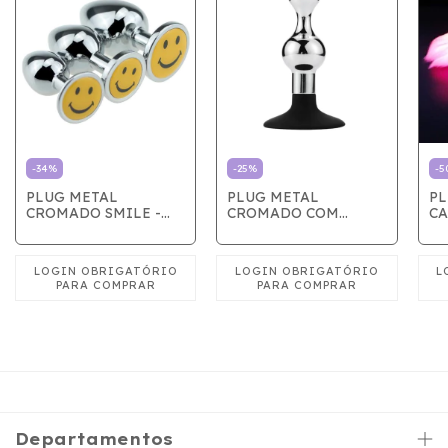
-
34
%
-
25
%
-
5
PLUG METAL
PLUG METAL
PL
CROMADO SMILE -
CROMADO COM
CA
PEQUENO
VENTOSA
QU
Departamentos