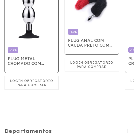
-
13
%
PLUG ANAL COM
CAUDA PRETO COM
VERMELHO
-
33
%
-
1
PLUG METAL
PL
CROMADO COM
C
VENTOSA
V
Departamentos