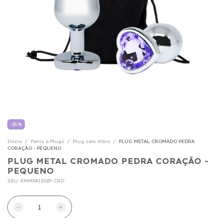
-
25
%
Início
/
Pênis e Plugs
/
Plug sem Vibro
/
PLUG METAL CROMADO PEDRA
CORAÇÃO - PEQUENO
PLUG METAL CROMADO PEDRA CORAÇÃO -
PEQUENO
SKU:
KMMPA1302P-CRO