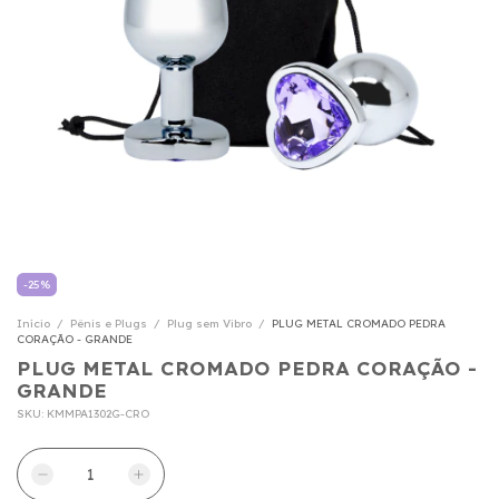
-
25
%
Início
/
Pênis e Plugs
/
Plug sem Vibro
/
PLUG METAL CROMADO PEDRA
CORAÇÃO - GRANDE
PLUG METAL CROMADO PEDRA CORAÇÃO -
GRANDE
SKU:
KMMPA1302G-CRO