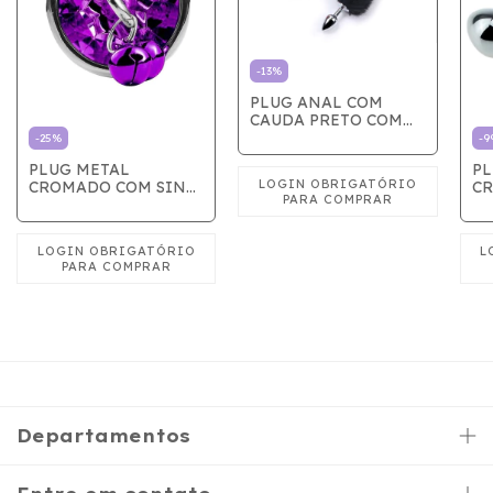
-
13
%
PLUG ANAL COM
CAUDA PRETO COM
VERMELHO
-
25
%
-
9
PLUG METAL
PL
CROMADO COM SINO
CR
- MEDIO
G
Departamentos