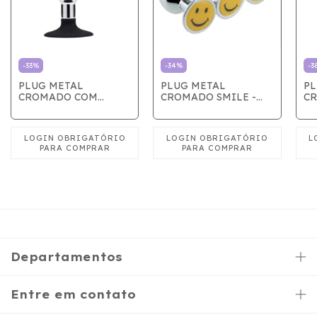
-
33
%
-
34
%
-
3
PLUG METAL
PLUG METAL
PL
CROMADO COM
CROMADO SMILE -
C
VENTOSA
PEQUENO
PE
G
Departamentos
Entre em contato