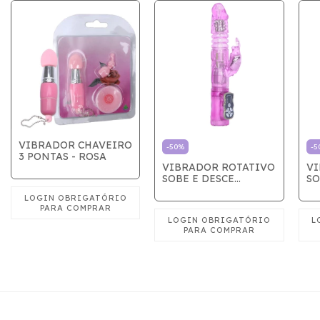
VIBRADOR CHAVEIRO
-
50
%
-
5
3 PONTAS - ROSA
VIBRADOR ROTATIVO
VI
SOBE E DESCE
SO
COELHINHO COM
BO
ESTIMULADOR ROSA
ES