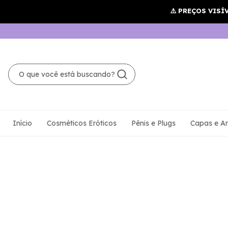
Início
Cosméticos Eróticos
Pênis e Plugs
Capas e An