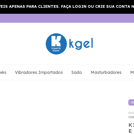
éis
Vibradores Importados
Sado
Masturbadores
M
-
3
Iní
CH
K
E