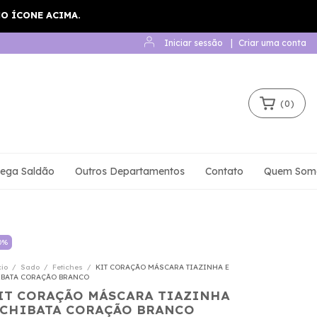
Iniciar sessão
|
Criar uma conta
(
0
)
ega Saldão
Outros Departamentos
Contato
Quem Som
0
%
cio
/
Sado
/
Fetiches
/
KIT CORAÇÃO MÁSCARA TIAZINHA E
IBATA CORAÇÃO BRANCO
IT CORAÇÃO MÁSCARA TIAZINHA
 CHIBATA CORAÇÃO BRANCO