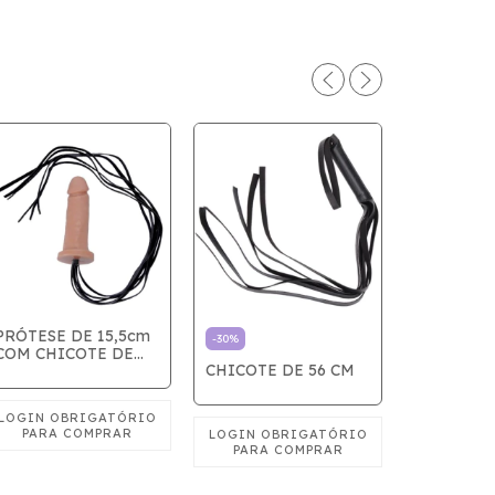
PRÓTESE DE 15,5cm
-
30
%
COM CHICOTE DE
CHICOTE DE 56 CM
58cm
-
32
%
VIBRADO
CHICOTE 
DE VIBR