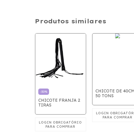
Produtos similares
CHICOTE DE 40CM
-
30
%
50 TONS
 PELÚCIA
CHICOTE FRANJA 2
IRAS DE
TIRAS