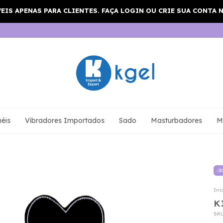
éis
Vibradores Importados
Sado
Masturbadores
M
-
3
Iní
K
SK