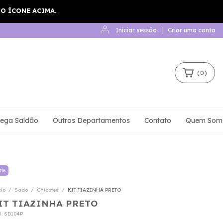
Iniciar sessão
|
Criar uma conta
(
0
)
ega Saldão
Outros Departamentos
Contato
Quem Som
0
%
cio
/
Sado
/
Chicotes
/
KIT TIAZINHA PRETO
IT TIAZINHA PRETO
U:
SD104P