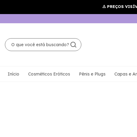
Início
Cosméticos Eróticos
Pênis e Plugs
Capas e An