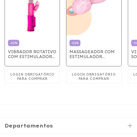
-
50
%
-
52
%
-
5
VIBRADOR ROTATIVO
MASSAGEADOR COM
VI
COM ESTIMULADOR
ESTIMULADOR
SO
ROSA
VARINHA MÁGICA
BO
ES
Departamentos