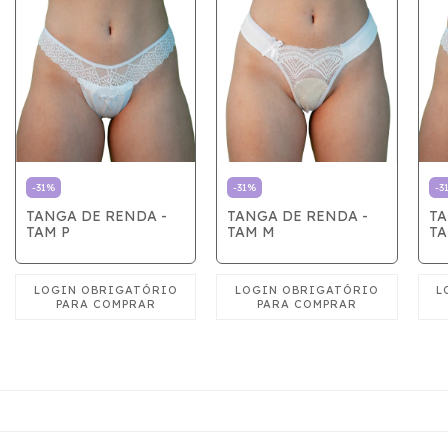
-
31
%
-
31
%
-
3
TANGA DE RENDA -
TANGA DE RENDA -
TA
TAM P
TAM M
TA