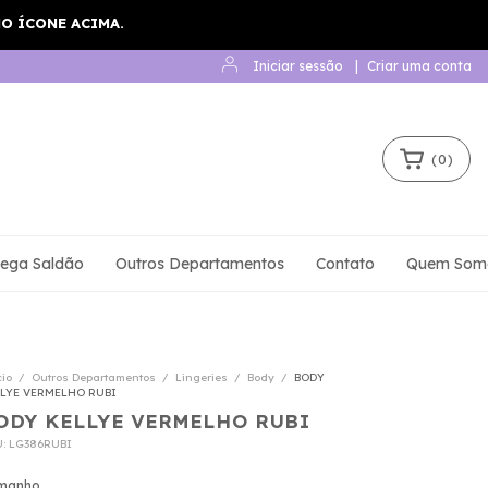
Iniciar sessão
|
Criar uma conta
(
0
)
ega Saldão
Outros Departamentos
Contato
Quem Som
cio
/
Outros Departamentos
/
Lingeries
/
Body
/
BODY
LYE VERMELHO RUBI
ODY KELLYE VERMELHO RUBI
U:
LG386RUBI
manho