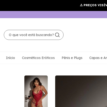
Início
Cosméticos Eróticos
Pênis e Plugs
Capas e An