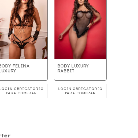
BODY LUXURY
BODY FELINA
RABBIT
LUXURY
CONJUNT
BUMBUM
tter