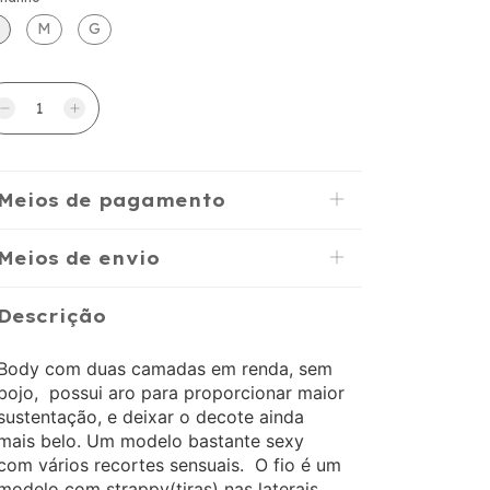
M
G
Meios de pagamento
Meios de envio
Descrição
Body com duas camadas em renda, sem
bojo, possui aro para proporcionar maior
sustentação, e deixar o decote ainda
mais belo. Um modelo bastante sexy
com vários recortes sensuais. O fio é um
modelo com strappy(tiras) nas laterais,