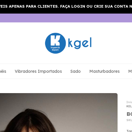
éis
Vibradores Importados
Sado
Masturbadores
M
Iní
KEL
B
SK
Ta