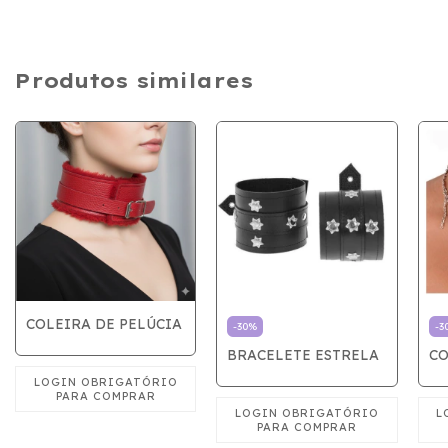
Produtos similares
COLEIRA DE PELÚCIA
-
30
%
-
3
BRACELETE ESTRELA
CO