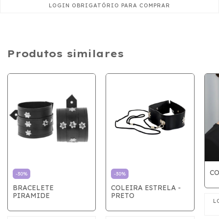
Produtos similares
CO
-
30
%
-
30
%
BRACELETE
COLEIRA ESTRELA -
PIRAMIDE
PRETO