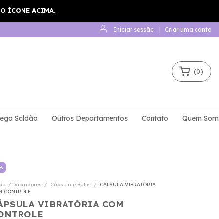
Iniciar sessão
|
Criar uma conta
(
0
)
ega Saldão
Outros Departamentos
Contato
Quem Som
%
cio
/
Vibradores
/
Cápsula e Bullet
/
CÁPSULA VIBRATÓRIA
M CONTROLE
ÁPSULA VIBRATÓRIA COM
ONTROLE