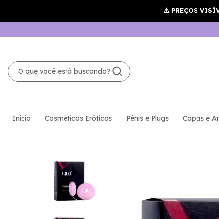
Início
Cosméticos Eróticos
Pênis e Plugs
Capas e An