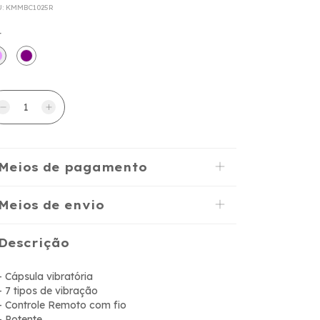
U:
KMMBC1025R
r
Meios de pagamento
Meios de envio
Descrição
- Cápsula vibratória
- 7 tipos de vibração
- Controle Remoto com fio
- Potente