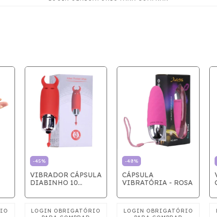
-
45
%
-
48
%
VIBRADOR CÁPSULA
CÁPSULA
DIABINHO 10
VIBRATÓRIA - ROSA
VIBRAÇÕES
0