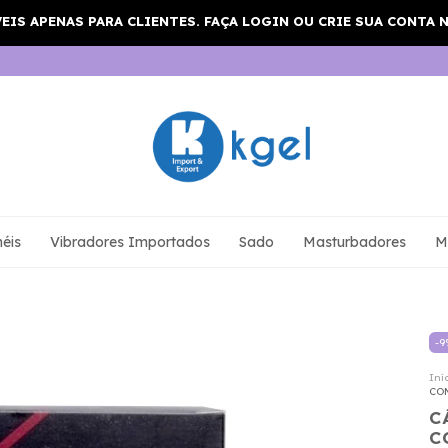
éis
Vibradores Importados
Sado
Masturbadores
M
-
9
Iní
CO
C
C