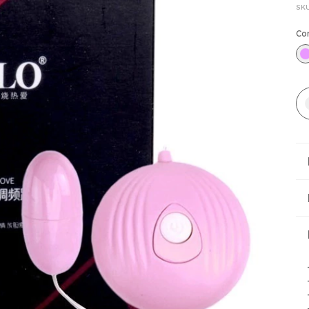
SK
Co