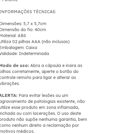
INFORMAÇÕES TÉCNICAS:
Dimensões: 5,7 x 5,7cm
Dimensão do fio: 40cm
Material: ABS
Utiliza 02 pilhas AAA (não inclusas)
Embalagem: Caixa
Validade: Indeterminada
Modo de uso:
Abra a cápsula e insira as
pilhas corretamente, aperte o botão do
controle remoto para ligar e alterar as
vibrações.
ALERTA:
Para evitar lesões ou um
agravamento de patologias existente, não
utilize esse produto em zona inflamada,
inchada ou com lacerações. O uso deste
produto não supõe nenhuma garantia, bem
como nenhum direito a reclamação por
motivos médicos.