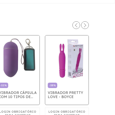
-
55
%
-
38
%
CÁPSULA
VIBRADOR CÁPSULA
VIBRADOR PRETTY
VIBRATÓ
COM 10 TIPOS DE
LOVE - BOYCE
AVELUDA
VIBRAÇÕES - LILAS
RECARRE
VIBRAÇÕE