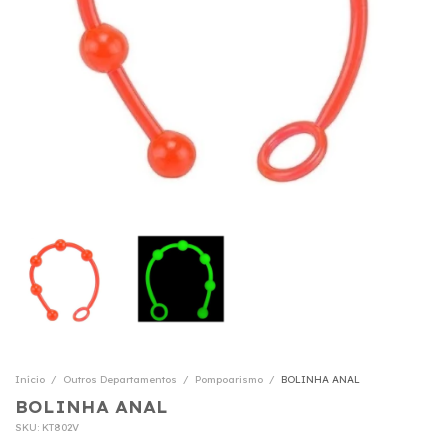
Início
/
Outros Departamentos
/
Pompoarismo
/
BOLINHA ANAL
BOLINHA ANAL
SKU:
KT802V