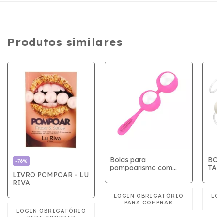
Produtos similares
Bolas para
B
-
76
%
pompoarismo com
TA
LIVRO POMPOAR - LU
estimulador
RIVA