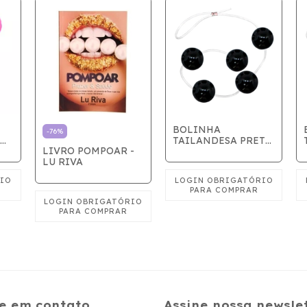
BOLINHA
-
76
%
TAILANDESA PRETA
LIVRO POMPOAR -
- 24MM
LU RIVA
e em contato
Assine nossa newsle