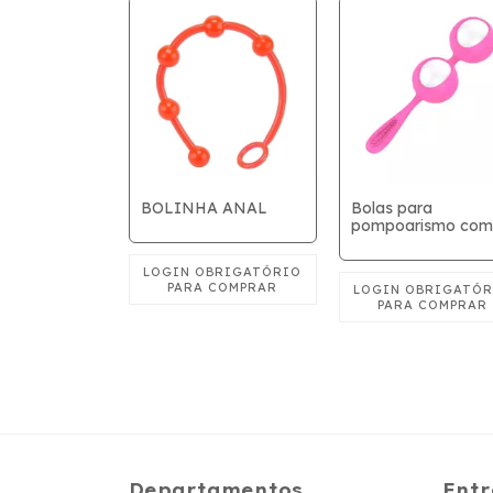
A
BOLINHA ANAL
Bolas para
ESA -
pompoarismo com
estimulador
Departamentos
Entr