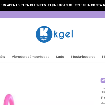
éis
Vibradores Importados
Sado
Masturbadores
M
-
2
Iní
Pom
B
SK