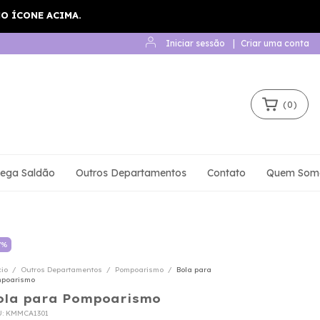
Iniciar sessão
|
Criar uma conta
(
0
)
ega Saldão
Outros Departamentos
Contato
Quem Som
7
%
cio
/
Outros Departamentos
/
Pompoarismo
/
Bola para
poarismo
ola para Pompoarismo
U:
KMMCA1301