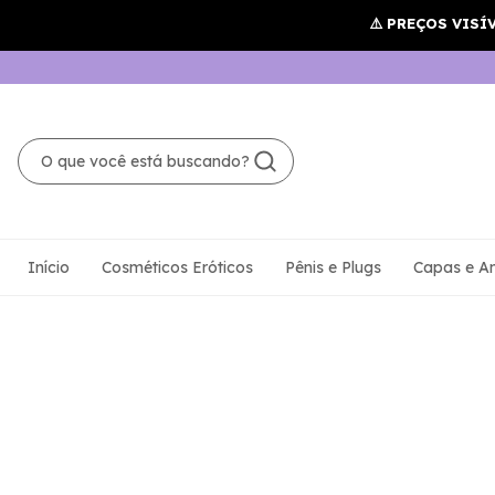
Início
Cosméticos Eróticos
Pênis e Plugs
Capas e An