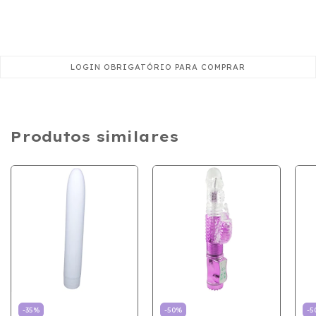
Produtos similares
-
35
%
-
50
%
-
5