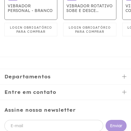
VIBRADOR
VIBRADOR ROTATIVO
VI
PERSONAL - BRANCO
SOBE E DESCE
CO
BORBOLETA COM
R
ESTIMULADOR ROXO
Departamentos
Entre em contato
Assine nossa newsletter