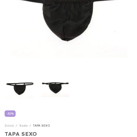
-
30
%
Início
/
Sado
/
TAPA SEXO
TAPA SEXO