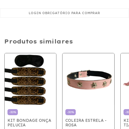
Produtos similares
-
30
%
-
30
%
-
3
KIT BONDAGE ONÇA
COLEIRA ESTRELA -
KI
PELUCIA
ROSA
TI