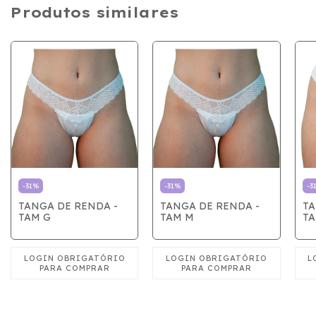
Produtos similares
-
31
%
-
31
%
-
3
TANGA DE RENDA -
TANGA DE RENDA -
TA
TAM G
TAM M
TA