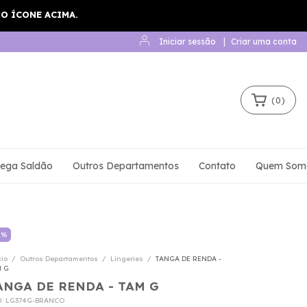
Iniciar sessão
|
Criar uma conta
(
0
)
ega Saldão
Outros Departamentos
Contato
Quem Som
1
%
cio
/
Outros Departamentos
/
Lingeries
/
TANGA DE RENDA -
M G
ANGA DE RENDA - TAM G
U:
LG374G-BRANCO