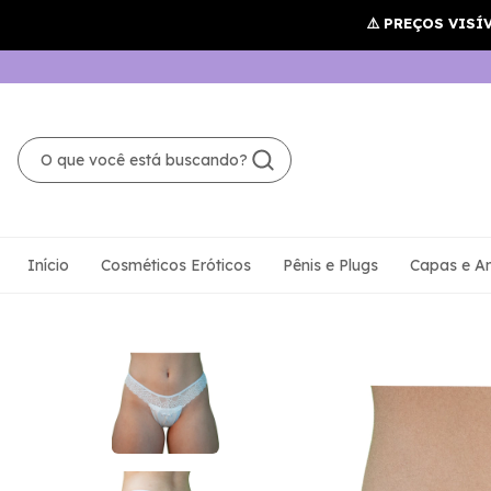
Início
Cosméticos Eróticos
Pênis e Plugs
Capas e An