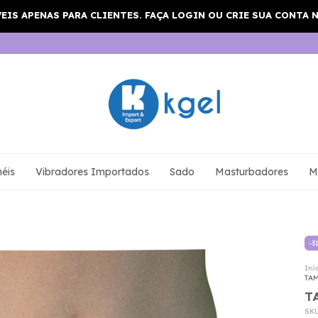
éis
Vibradores Importados
Sado
Masturbadores
M
-
3
Iní
TA
T
SK