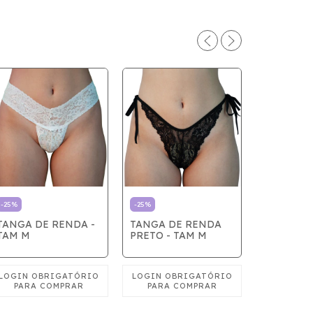
-
25
%
-
25
%
TANGA DE RENDA -
TANGA DE RENDA
-
31
%
TAM M
PRETO - TAM M
TANGA DE
TAM P