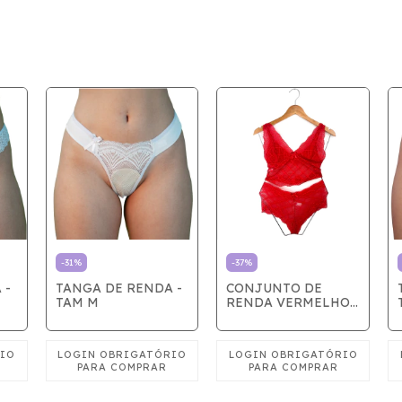
-
31
%
-
37
%
 -
TANGA DE RENDA -
CONJUNTO DE
TAM M
RENDA VERMELHO -
TAM M