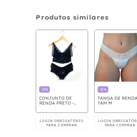
Produtos similares
-
37
%
-
31
%
E RENDA
CONJUNTO DE
TANGA DE RENDA
- TAM G
RENDA PRETO -
TAM M
TAM P