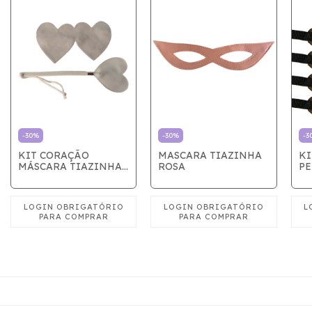
-
30
%
-
30
%
-
3
KIT CORAÇÃO
MASCARA TIAZINHA
KI
MÁSCARA TIAZINHA
ROSA
PE
E CHIBATA CORAÇÃO
BRANCO