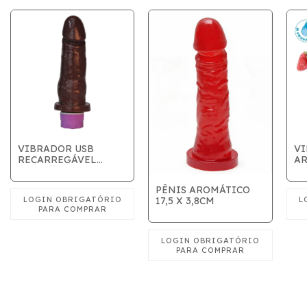
VIBRADOR USB
VI
RECARREGÁVEL
AR
15,5X3,7 CM
C
CHOCOLATE - 10
PÊNIS AROMÁTICO
VIBRAÇÕES
17,5 X 3,8CM