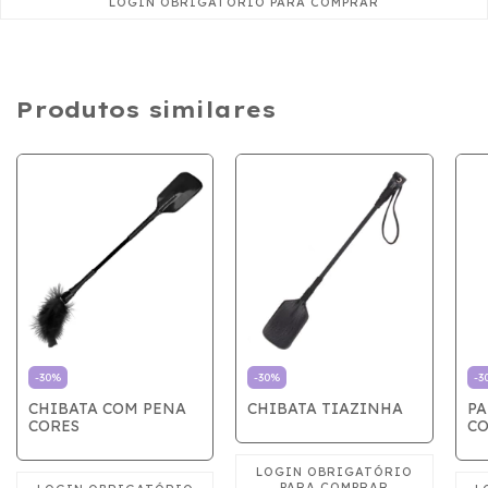
Produtos similares
-
30
%
-
30
%
-
3
CHIBATA COM PENA
CHIBATA TIAZINHA
PA
CORES
CO