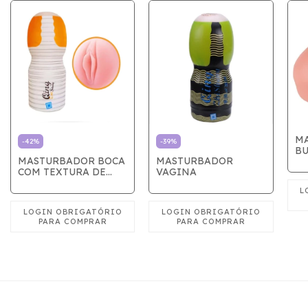
M
-
42
%
-
39
%
BU
MASTURBADOR BOCA
MASTURBADOR
M
COM TEXTURA DE
VAGINA
LINHAS INTERNA