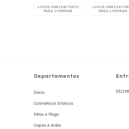
A
ICA
Departamentos
Entr
55119
Início
Cosméticos Eróticos
Pênis e Plugs
Capas e Anéis