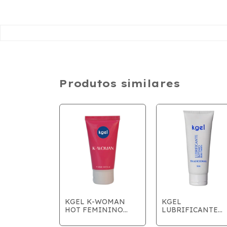
Produtos similares
OFTLINE –
KGEL K-WOMAN
KGEL
ICANTE
HOT FEMININO
LUBRIFICANTE
 MORANGO
20ML
INTIMO 50G -
SE
TRADICIONAL