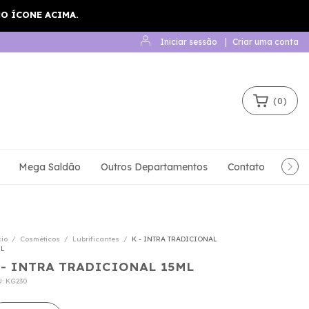
Iniciar sessão
|
Criar uma conta
(
0
)
Mega Saldão
Outros Departamentos
Contato
Que
cio
/
Cosméticos
/
Lubrificantes
/
K - INTRA TRADICIONAL
ML
 - INTRA TRADICIONAL 15ML
U:
KG230