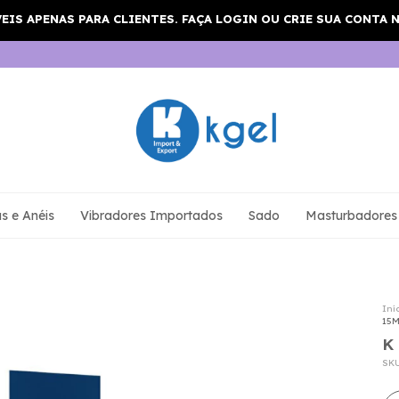
s e Anéis
Vibradores Importados
Sado
Masturbadores
Iní
15
K
SK