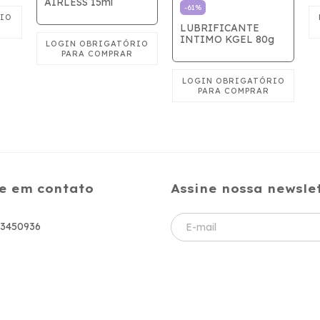
AIRLESS 15ml
-
61
%
LUBRIFICANTE
INTIMO KGEL 80g
e em contato
Assine nossa newsle
83450936