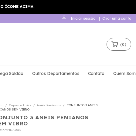
Iniciar sessão
|
Criar uma conta
(
0
)
ega Saldão
Outros Departamentos
Contato
Quem Som
cio
/
Capas e Anéis
/
Anéis Penianos
/
CONJUNTO 3 ANEIS
NIANOS SEM VIBRO
ONJUNTO 3 ANEIS PENIANOS
EM VIBRO
U:
KMMNA2015