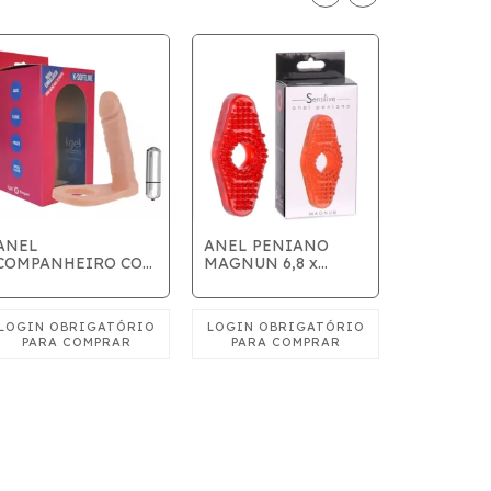
ANEL
ANEL PENIANO
COMPANHEIRO COM
MAGNUN 6,8 x
ANEL PE
10 VIBRAÇÕES
3,8cm
ADVANCED
3,8cm