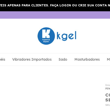
éis
Vibradores Importados
Sado
Masturbadores
M
Iní
PE
C
S
SK