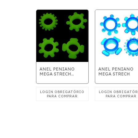
OM VIBRO
ANEL PENIANO
ANEL PENIANO
 2 COR
MEGA STRECH
MEGA STRECH
AS
FOSFORESCENTE