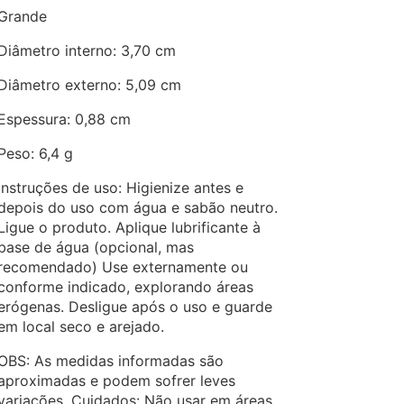
Grande
Diâmetro interno: 3,70 cm
Diâmetro externo: 5,09 cm
Espessura: 0,88 cm
Peso: 6,4 g
Instruções de uso: Higienize antes e
depois do uso com água e sabão neutro.
Ligue o produto. Aplique lubrificante à
base de água (opcional, mas
recomendado) Use externamente ou
conforme indicado, explorando áreas
erógenas. Desligue após o uso e guarde
em local seco e arejado.
OBS: As medidas informadas são
aproximadas e podem sofrer leves
variações. Cuidados: Não usar em áreas