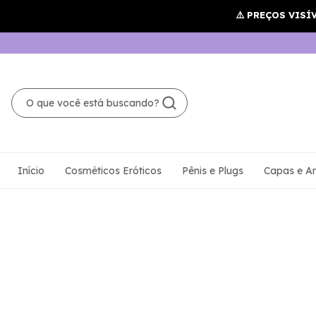
Início
Cosméticos Eróticos
Pênis e Plugs
Capas e An