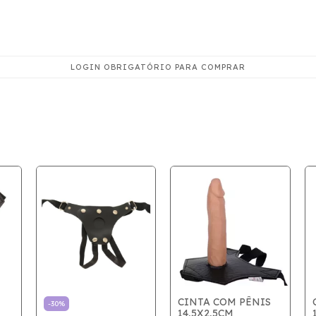
CINTA COM PÊNIS
-
30
%
14,5X2,5CM