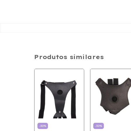
Produtos similares
OM PÊNIS
-
30
%
-
30
%