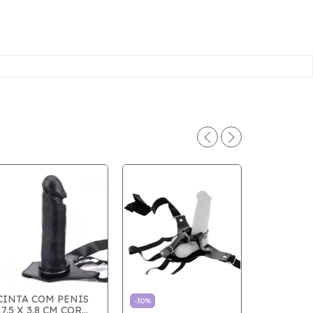
CINTA COM PENIS
-
30
%
17.5 X 3.8 CM COR