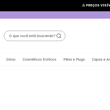
Início
Cosméticos Eróticos
Pênis e Plugs
Capas e An