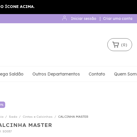
Iniciar sessão
|
Criar uma conta
(
0
)
ega Saldão
Outros Departamentos
Contato
Quem Som
0
%
cio
/
Sado
/
Cintas e Calcinhas
/
CALCINHA MASTER
ALCINHA MASTER
U:
SD037