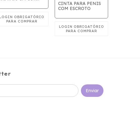
CINTA PARA PENIS
PRETO
-
30
%
COM ESCROTO
CINTA DE
CASTIDA
FEMININ
tter