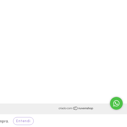
Entendi
mpra.