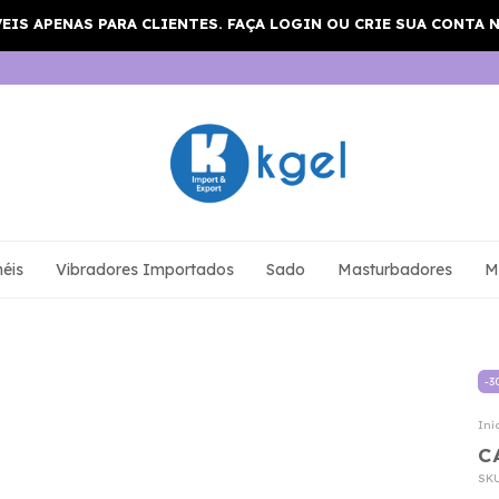
éis
Vibradores Importados
Sado
Masturbadores
M
-
3
Iní
C
SK