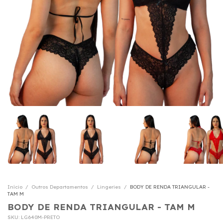
Início
/
Outros Departamentos
/
Lingeries
/
BODY DE RENDA TRIANGULAR -
TAM M
BODY DE RENDA TRIANGULAR - TAM M
SKU:
LG640M-PRETO