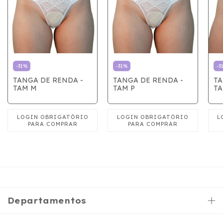
-
31
%
-
31
%
-
3
TANGA DE RENDA -
TANGA DE RENDA -
TA
TAM M
TAM P
TA
Departamentos