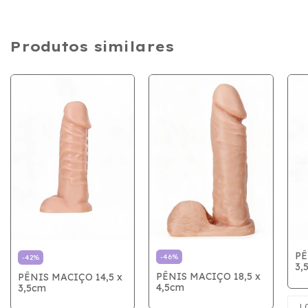
Produtos similares
PÊ
-
46
%
-
42
%
3,
PÊNIS MACIÇO 18,5 x
PÊNIS MACIÇO 14,5 x
4,5cm
3,5cm