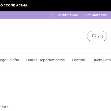
Iniciar sessão
|
Criar uma conta
(
0
)
ega Saldão
Outros Departamentos
Contato
Quem Som
tter