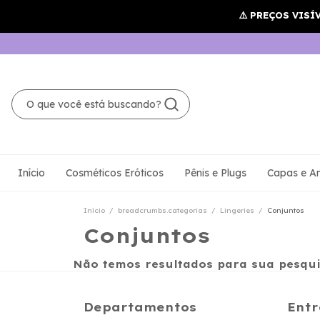
Início
Cosméticos Eróticos
Pênis e Plugs
Capas e An
Início
/
breadcrumbs.categorias
/
Lingeries
/
Conjuntos
Conjuntos
Não temos resultados para sua pesquis
Departamentos
Entr