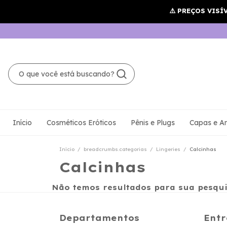
Início
Cosméticos Eróticos
Pênis e Plugs
Capas e An
Início
/
breadcrumbs.categorias
/
Lingeries
/
Calcinhas
Calcinhas
Não temos resultados para sua pesquis
Departamentos
Entr