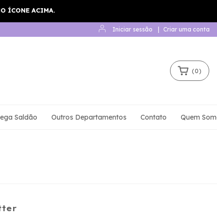
Iniciar sessão
|
Criar uma conta
(
0
)
ega Saldão
Outros Departamentos
Contato
Quem Som
tter